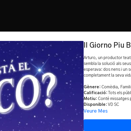
Il Giorno Piu 
Arturo, un productor teat
sembla la solució als seu
esperava: dos nens i un 
completament la seva vid
Gènere
: Comèdia, Famili
Calificació
: Tots els públ
Motiu
: Conté missatges p
Disponible
: VD SC
Veure Mes
SUBSCRIU