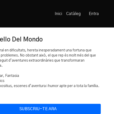
Inici
Catàleg
Entra
Bello Del Mondo
ral en dificultats, hereta inesperadament una fortuna que
s problemes. No obstant això, el que rep és molt més del que
seguit d’aventures extraordinàries que transformaran
a.
ar, Fantasia
ics
ositius, escenes d’aventura i humor apte per a tota la família.
-TE ARA
Veure Mes
SUBSCRIU-TE ARA